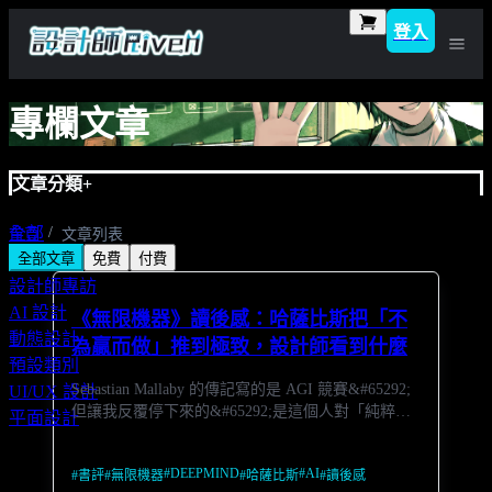
登入
專欄文章
文章分類
+
全部
首頁
文章列表
全部文章
免費
付費
自媒體設計
設計師專訪
AI 設計
《無限機器》讀後感：哈薩比斯把「不
動態設計
為贏而做」推到極致，設計師看到什麼
預設類別
Sebastian Mallaby 的傳記寫的是 AGI 競賽&#65292;
UI/UX 設計
但讓我反覆停下來的&#65292;是這個人對「純粹」
平面設計
的執念
#
DEEPMIND
#
AI
#
書評
#
無限機器
#
哈薩比斯
#
讀後感