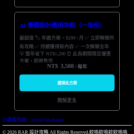
AI 覺醒設計應用攻略（一年份）
最超值 🏷️ 年繳方案 = $299 / 月 ✅ 立即解鎖所
有攻略 ✅ 持續獲得新內容 ✅ 一次解鎖全年
💡 整年省下 NT$1,200 ⏰ 此為期間限定優惠
方案，即將售完
NT$
3,588
/ 每年
選擇此方案
瞭解更多
客服信箱：riven@rar.design
© 2026 RAR 設計攻略 All Rights Reserved.
欸嗚欸嗚欸欸嗚嗚