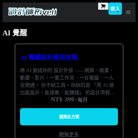
登入
AI 覺醒
AI 覺醒設計應用攻略
將 AI 變成你的 設計外掛 ——網頁、繪畫、
動畫、影片，一套工作流、一台電腦、一人
全開通。 你不缺工具。你缺的是 「用 AI 做
出能設計、能接案、能賺錢」 的設計流程。
NT$
399
這門訂閱制設計攻略就是要幫你做到這件事
/ 每月
——讓 AI 產出不再停在靈感與焦慮，而是變
成作品與收入。
選擇此方案
瞭解更多