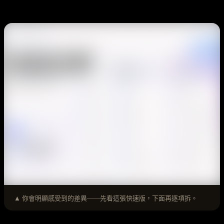
▲ 你會明顯感受到的差異——先看這張快速版，下面再逐項拆。