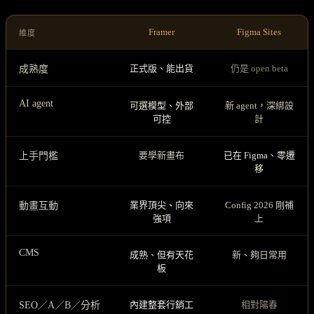
Framer
Figma Sites
維度
正式版、能出貨
仍是 open beta
成熟度
AI agent
可選模型、外部
新 agent，深綁設
可控
計
要學新畫布
已在 Figma、零遷
上手門檻
移
業界頂尖、向來
Config 2026 剛補
動畫互動
強項
上
CMS
成熟、但有天花
新、夠日常用
板
內建整套行銷工
相對陽春
SEO／A／B／分析