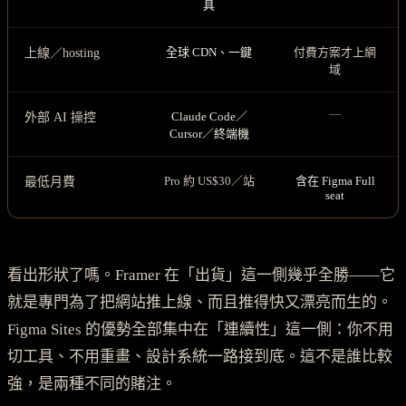
具
全球 CDN、一鍵
付費方案才上網
上線／hosting
域
—
Claude Code／
外部 AI 操控
Cursor／終端機
Pro 約 US$30／站
含在 Figma Full
最低月費
seat
看出形狀了嗎。Framer 在「出貨」這一側幾乎全勝——它
就是專門為了把網站推上線、而且推得快又漂亮而生的。
Figma Sites 的優勢全部集中在「連續性」這一側：你不用
切工具、不用重畫、設計系統一路接到底。這不是誰比較
強，是兩種不同的賭注。