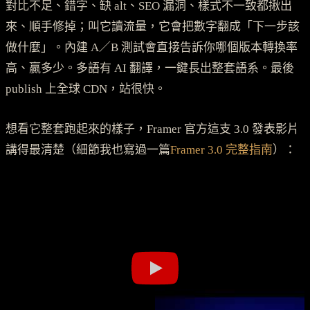
對比不足、錯字、缺 alt、SEO 漏洞、樣式不一致都揪出
來、順手修掉；叫它讀流量，它會把數字翻成「下一步該
做什麼」。內建 A／B 測試會直接告訴你哪個版本轉換率
高、贏多少。多語有 AI 翻譯，一鍵長出整套語系。最後
publish 上全球 CDN，站很快。
想看它整套跑起來的樣子，Framer 官方這支 3.0 發表影片
講得最清楚（細節我也寫過一篇
Framer 3.0 完整指南
）：