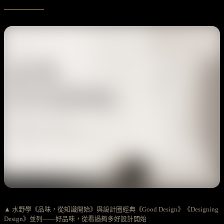
▲ 水野學《品味，從知識開始》與設計圈經典《Good Design》《Designing
Design》並列——好品味，從看過夠多好設計開始