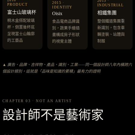
2010 ·
2015 ·
2015 ·
PRODUCT
INDUSTRIAL
IDENTITY
富士山玻璃杯
相鐵集團
Oisix
桐木盒搭配玻璃
整個鐵道集團重
食品電商品牌識
杯，倒置後杯底
新識別，包含車
別，蔬果手繪插
呈現富士山輪廓
輛塗裝、站體與
畫構成房子形狀
的工藝品
制服
的視覺主體
▲ 廣告、品牌、吉祥物、產品、識別、工業——同一個設計師八年內橫跨六
個設計類別，這就是「品味是知識的累積」最有力的證明
CHAPTER 03 · NOT AN ARTIST
設計師不是藝術家