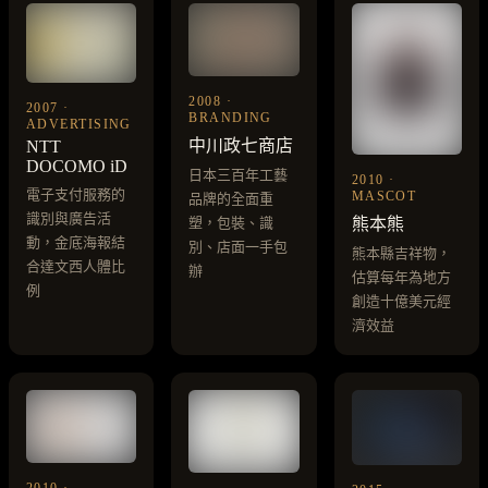
2008 ·
2007 ·
BRANDING
ADVERTISING
中川政七商店
NTT
DOCOMO iD
日本三百年工藝
2010 ·
電子支付服務的
MASCOT
品牌的全面重
識別與廣告活
熊本熊
塑，包裝、識
動，金底海報結
別、店面一手包
熊本縣吉祥物，
合達文西人體比
辦
估算每年為地方
例
創造十億美元經
濟效益