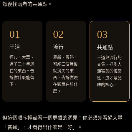
然後找兩者的共通點。
01
02
03
王道
流行
共通點
經典、大眾、
最新、最熱、
王道與流行的
過了二十年還
可能三個月後
交集。抓到人
在的東西。告
就消失的東
類審美的恆常
訴你什麼能留
西。告訴你現
性，這才是品
下。
在觀眾在想什
味的核心。
麼。
但這個順序裡藏著一個更狠的洞見：你必須先看過大量
「普通」，才看得出什麼是「好」。