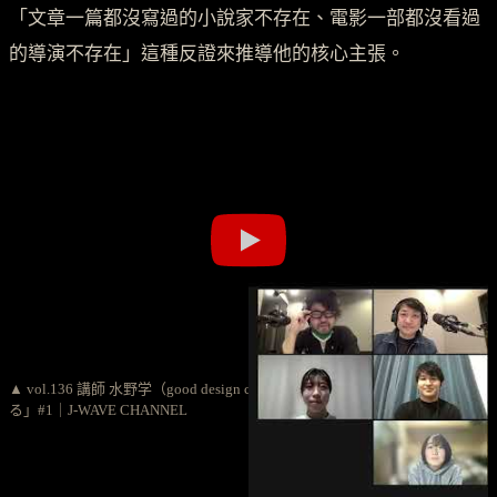
「文章一篇都沒寫過的小說家不存在、電影一部都沒看過
的導演不存在」這種反證來推導他的核心主張。
▲ vol.136 講師 水野学（good design company）「センスは知識からはじま
る」#1｜J-WAVE CHANNEL