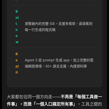
B
ol
t.
瀏覽器內的完整 IDE，支援多框架、直接看到
n
每一行生成的程式碼
e
w
R
e
Agent 3 從 prompt 生成 app，加上完整的雲
pl
端開發環境、30+ 語言支援、內建資料庫
it
大家都在往同一個方向走——
不再是「每個工具做一
件事」，而是「一個入口搞定所有事」
。工具之間的