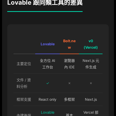
Lovable 跟同類工具的差異
Bolt.ne
v0
Lovable
w
(Vercel)
全方位 AI
瀏覽器
Next.js 元
主要定位
工作台
內 IDE
件生成
文件 / 資
✓
✗
✗
料分析
框架支援
React only
多框架
Next.js
Lovable
Vercel 部
內建後端
基本