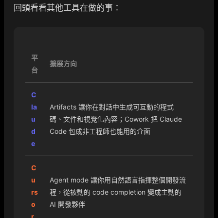
回頭看看其他工具在做的事：
平
擴展方向
台
C
la
Artifacts 讓你在對話中生成可互動的程式
u
碼、文件和視覺化內容；Cowork 把 Claude
d
Code 包成非工程師也能用的介面
e
C
u
Agent mode 讓你用自然語言指揮整個開發流
rs
程，從被動的 code completion 變成主動的
o
AI 開發夥伴
r