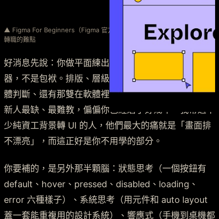
▲ Figma For Beginners（Figma 官方入門系列）——工具真的不是這場
轉職的難點
好消息先說：你做平面練出來的硬功夫，在 UI 是加速
器，不是包袱。排版、層級、對齊、留白、色彩感、字
體判斷、還有那雙在軟體裡飛快移動的手——這些 UI
新人最缺、最難教，偏偏你已經磨了好幾年。我帶過不
少純資工背景轉 UI 的人，他們最大的痛就是「畫面排
不漂亮」，而這正好是你不用學的部分。
你要補的，是另外那半顆腦：狀態思考（一個按鈕有
default、hover、pressed、disabled、loading、
error 六種樣子）、系統思考（用元件和 auto layout
蓋一套能重複用的設計系統）、響應式（手機到桌機都