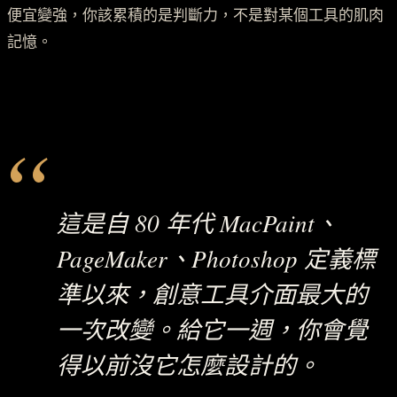
便宜變強，你該累積的是判斷力，不是對某個工具的肌肉
記憶。
“
這是自 80 年代 MacPaint、
PageMaker、Photoshop 定義標
準以來，創意工具介面最大的
一次改變。給它一週，你會覺
得以前沒它怎麼設計的。