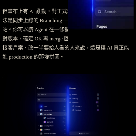
但畫布上有 AI 亂動，對正式站來說很危險。Framer 的解
法是同步上線的 Branching——Git 那套分支邏輯搬到網
站。你可以請 Agent 在一條獨立分支上改，審視差異、比
對版本，確定 OK 再 merge 回主線，全程不碰 live 站。對
接客戶案、改一半要給人看的人來說，這是讓 AI 真正能
進 production 的那塊拼圖。