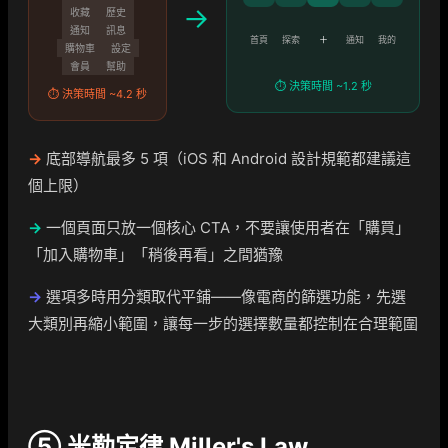
→
收藏
歷史
通知
訊息
首頁
探索
＋
通知
我的
購物車
設定
會員
幫助
⏱ 決策時間 ~1.2 秒
⏱ 決策時間 ~4.2 秒
→
底部導航最多 5 項（iOS 和 Android 設計規範都建議這
個上限）
→
一個頁面只放一個核心 CTA，不要讓使用者在「購買」
「加入購物車」「稍後再看」之間猶豫
→
選項多時用分類取代平鋪——像電商的篩選功能，先選
大類別再縮小範圍，讓每一步的選擇數量都控制在合理範圍
⑤ 米勒定律 Miller's Law