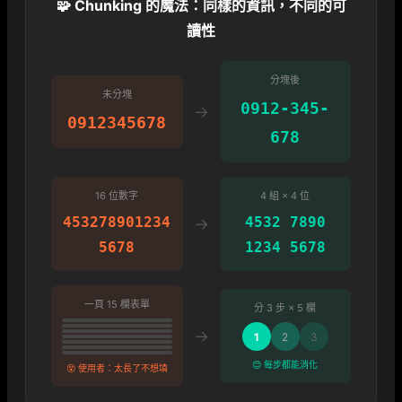
🧩 Chunking 的魔法：同樣的資訊，不同的可
讀性
分塊後
未分塊
0912-345-
→
0912345678
678
16 位數字
4 組 × 4 位
453278901234
4532 7890
→
5678
1234 5678
一頁 15 欄表單
分 3 步 × 5 欄
→
1
2
3
😊 每步都能消化
😵 使用者：太長了不想填