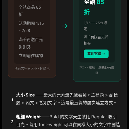
全館
85
全館商品 85
折
折
活動期間 1/15
→
1/15 — 2/28 限
定
- 2/28
滿千再送百元折
滿千再送百元
扣券
折扣券
立即搶購 →
立即前往購物
大小、粗細、顏色各有層
所有文字同大小、同顏色
級
大小 Size
——最大的元素最先被看到。主標題 > 副標
1
題 > 內文 > 說明文字。這是最直覺的層次建立方式。
粗細 Weight
——Bold 的文字天生就比 Regular 吸引
2
目光。善用 font-weight 可以在同樣大小的文字中創造