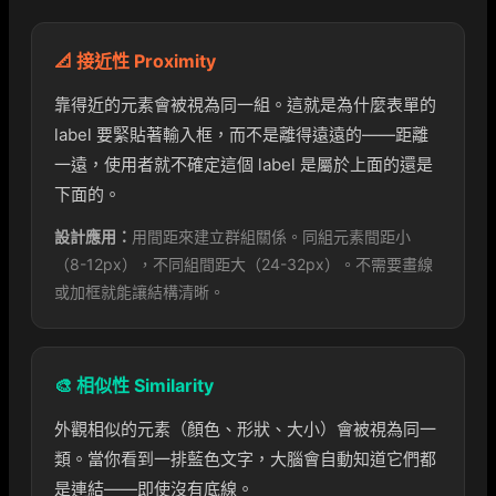
📐 接近性 Proximity
靠得近的元素會被視為同一組。這就是為什麼表單的
label 要緊貼著輸入框，而不是離得遠遠的——距離
一遠，使用者就不確定這個 label 是屬於上面的還是
下面的。
設計應用：
用間距來建立群組關係。同組元素間距小
（8-12px），不同組間距大（24-32px）。不需要畫線
或加框就能讓結構清晰。
🎨 相似性 Similarity
外觀相似的元素（顏色、形狀、大小）會被視為同一
類。當你看到一排藍色文字，大腦會自動知道它們都
是連結——即使沒有底線。