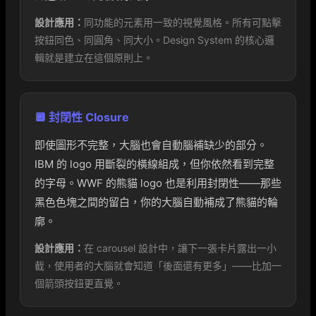
設計應用：
同功能的元素用一致的視覺風格。所有可點擊
按鈕同色、同圓角、同大小。Design System 的核心邏
輯就是建立在這個原則上。
🔲 封閉性 Closure
即使圖形不完整，大腦也會自動腦補缺少的部分。
IBM 的 logo 用斷裂的橫線組成，但你依然看到完整
的字母。WWF 的熊貓 logo 也是利用封閉性——那些
黑色色塊之間的留白，你的大腦自動補成了熊貓的輪
廓。
設計應用：
在 carousel 設計中，讓下一張卡片露出一小
截，使用者的大腦就會知道「後面還有更多」——比加一
個箭頭按鈕更直覺。