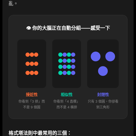
亂。
👁️ 你的大腦正在自動分組——感受一下
接近性
相似性
封閉性
你看到「3 排」而
你看到「4 直欄」
只有 3 個圓，你卻看
不是 9 個圓
而不是 4 橫排
到三角形
格式塔法則中最常用的三個：