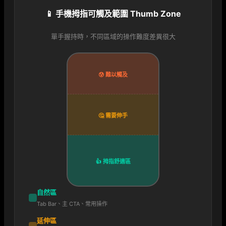
📱 手機拇指可觸及範圍 Thumb Zone
單手握持時，不同區域的操作難度差異很大
😰 難以觸及
🤔 需要伸手
👍 拇指舒適區
自然區
Tab Bar、主 CTA、常用操作
延伸區