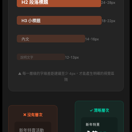
H2 段落標題
24-28px
H3 小標題
18-22px
內文
14-16px
12-13px
說明文字
▲ 每一層級的字級差距建議至少 4px，才能產生明確的視覺區
隔
✓ 清晰層次
❌ 沒有層次
新年特賣
新年特賣活動