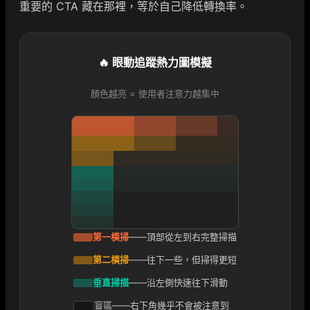
重要的 CTA 藏在那裡，等於自己降低轉換率。
🔥 眼動追蹤熱力圖模擬
顏色越亮 = 使用者注意力越集中
第一橫掃
——頂部從左到右完整掃描
第二橫掃
——往下一些，但掃得更短
垂直掃描
——沿左側快速往下滑動
盲區
——右下角幾乎不會被注意到