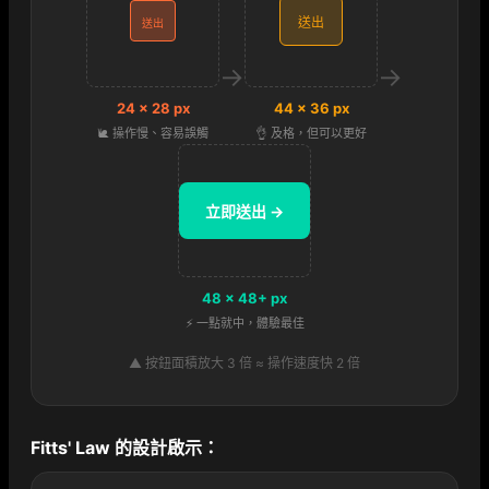
送出
送出
→
→
24 × 28 px
44 × 36 px
🐌 操作慢、容易誤觸
👌 及格，但可以更好
立即送出 →
48 × 48+ px
⚡ 一點就中，體驗最佳
▲ 按鈕面積放大 3 倍 ≈ 操作速度快 2 倍
Fitts' Law 的設計啟示：