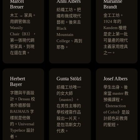
Marcel
Anni Albers
Marianne
Breuer
Brandt
紡織工坊。把
木工 → 家具。
金工工坊。
織布做成現代
用鋼管做出
1924 年的
藝術。後來去
Wassily
Kandem 檯燈
Black
Chair（B3），
是史上第一批
Mountain
第一張現代鋼
可量產的現代
College、再到
管家具，到現
主義家用燈具
耶魯。
在還在賣。
之一。
Herbert
Gunta Stölzl
Josef Albers
Bayer
紡織工坊唯一
學生出身、後
字體與平面設
的女大師
來當 master 教
計。Dessau 校
（master）。
預備課程。
舍外牆那個
在男性主導的
《Interaction
BAUHAUS 字
學校裡靠作品
of Color》是設
樣就是他做
殺出一片天，
計師色彩教育
的。Universal
是包浩斯女力
的聖經。
Typeface 設計
代表。
者。