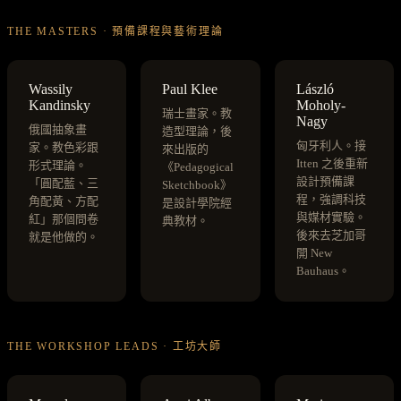
THE MASTERS · 預備課程與藝術理論
Wassily
Paul Klee
László
Kandinsky
Moholy-
瑞士畫家。教
Nagy
俄國抽象畫
造型理論，後
匈牙利人。接
家。教色彩跟
來出版的
Itten 之後重新
形式理論。
《Pedagogical
設計預備課
「圓配藍、三
Sketchbook》
程，強調科技
角配黃、方配
是設計學院經
與媒材實驗。
紅」那個問卷
典教材。
後來去芝加哥
就是他做的。
開 New
Bauhaus。
THE WORKSHOP LEADS · 工坊大師