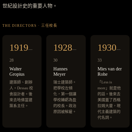
世紀設計史的重要人物。
THE DIRECTORS · 三任校長
1919
1928
1930
—
—
—
28
30
33
Walter
Hannes
Mies van der
Gropius
Meyer
Rohe
建築師、創辦
瑞士建築師。
「Less is
人。Dessau 校
把學校左傾
more」就是他
舍設計者。後
化，第一個讓
的話。後來去
來去哈佛當建
學校轉虧為盈
美國蓋了西格
築系主任。
的校長。政治
拉姆大廈，現
原因被解雇。
代主義建築的
代名詞。