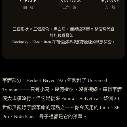
CIRCLE
TRIANGLE
SQUARE
圓 · 紅
三角 · 黃
方 · 藍
三個形狀 × 三個原色 + 黑白灰 + 無襯線字體 = 整個現代設
計的視覺骨架。
Kandinsky、Klee、Itten 在預備課程裡反覆操練的就是這套。
字體部分，Herbert Bayer 1925 年設計了 Universal
Typeface——只有小寫、幾何造型、沒有襯線。這個字體
沒大規模流行，但它是後來 Futura、Helvetica、整個 20
世紀無襯線字體革命的起點之一。你今天用的 Inter、SF
Pro、Noto Sans，骨子裡都是它的孫輩。