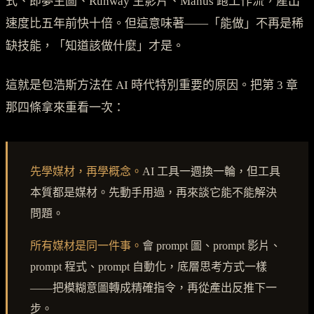
式、即夢生圖、Runway 生影片、Manus 跑工作流，產出
速度比五年前快十倍。但這意味著——「能做」不再是稀
缺技能，「知道該做什麼」才是。
這就是包浩斯方法在 AI 時代特別重要的原因。把第 3 章
那四條拿來重看一次：
先學媒材，再學概念。
AI 工具一週換一輪，但工具
本質都是媒材。先動手用過，再來談它能不能解決
問題。
所有媒材是同一件事。
會 prompt 圖、prompt 影片、
prompt 程式、prompt 自動化，底層思考方式一樣
——把模糊意圖轉成精確指令，再從產出反推下一
步。