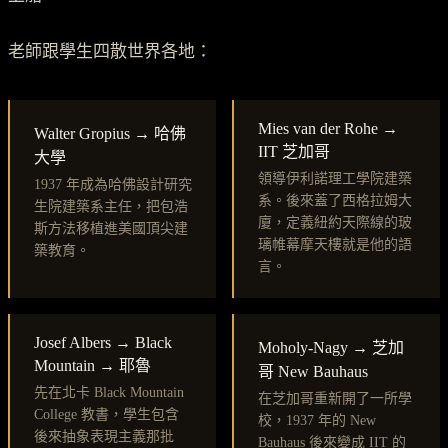
老師跟學生四散世界各地：
Mies van der Rohe →
Walter Gropius → 哈佛
IIT 芝加哥
大學
領導伊利諾理工學院建築
1937 年成為哈佛設計研究
系。後來蓋了西格拉姆大
生院建築系主任，把包浩
廈，定義紐約天際線的玻
斯方法移植進美國頂尖建
璃帷幕摩天樓就是他的語
築教育。
言。
Josef Albers → Black
Moholy-Nagy → 芝加
Mountain → 耶魯
哥 New Bauhaus
先在北卡 Black Mountain
在芝加哥重新開了一所學
College 教書，學生包含
校，1937 年的 New
後來抽象表現主義那批
Bauhaus 後來變成 IIT 的