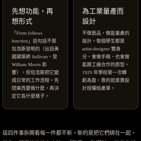
先想功能，再
為工業量產而
想形式
設計
「Form follows
不做藝品，做能量產的
function」這句話不是
設計。每個學生都是
包浩斯發明的（出自美
artist-designer 雙身
國建築師 Sullivan，受
分，會做手稿、也會做
William Morris 影
能跟工廠合作的原型。
響），但包浩斯把它變
1929 年學校第一次轉
成日常的工作流程。先
虧為盈，靠的就是賣設
問東西要做什麼，再決
計授權給產業。
定它長什麼樣子。
這四件事拆開看每一件都不新。新的是把它們綁在一起，