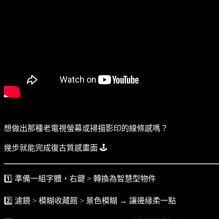
想做出那種老電視螢幕或掃描影印的線條感嗎？
幾步就能完成復古質感畫面 🕹️
1️⃣ 準備一組字體，右鍵 > 轉換為智慧型物件
2️⃣ 濾鏡 > 模糊收藏館 > 景色模糊 → 讓邊緣柔一點