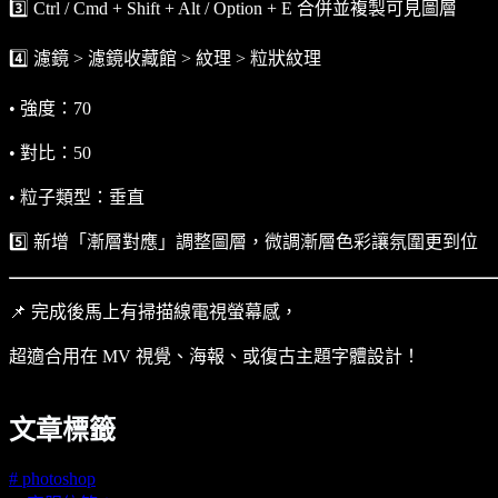
3️⃣ Ctrl / Cmd + Shift + Alt / Option + E 合併並複製可見圖層
4️⃣ 濾鏡 > 濾鏡收藏館 > 紋理 > 粒狀紋理
• 強度：70
• 對比：50
• 粒子類型：垂直
5️⃣ 新增「漸層對應」調整圖層，微調漸層色彩讓氛圍更到位
📌 完成後馬上有掃描線電視螢幕感，
超適合用在 MV 視覺、海報、或復古主題字體設計！
文章標籤
#
photoshop