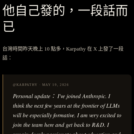
他自己發的，一段話而
已
台灣時間昨天晚上 10 點多，Karpathy 在 X 上發了一段
話：
@KARPATHY · MAY 19, 2026
Personal update： I've joined Anthropic. I
think the next few years at the frontier of LLMs
will be especially formative. I am very excited to
join the team here and get back to R&D. I