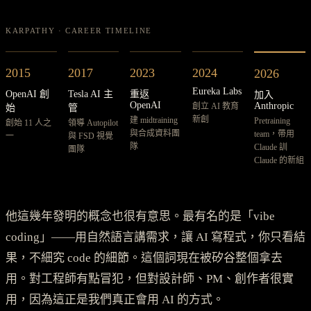
KARPATHY · CAREER TIMELINE
2015
2017
2023
2024
2026
Eureka Labs
OpenAI 創
Tesla AI 主
重返
加入
OpenAI
Anthropic
創立 AI 教育
始
管
新創
建 midtraining
Pretraining
創始 11 人之
領導 Autopilot
與合成資料團
team，帶用
一
與 FSD 視覺
隊
Claude 訓
團隊
Claude 的新組
他這幾年發明的概念也很有意思。最有名的是「vibe
coding」——用自然語言講需求，讓 AI 寫程式，你只看結
果，不細究 code 的細節。這個詞現在被矽谷整個拿去
用。對工程師有點冒犯，但對設計師、PM、創作者很實
用，因為這正是我們真正會用 AI 的方式。