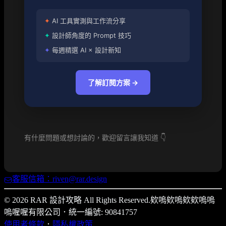
✦
AI 工具實測與工作流分享
✦
設計師角度的 Prompt 技巧
✦
每週精選 AI × 設計新知
了解訂閱方案 →
有什麼問題或想討論的，歡迎留言讓我知道 👇
客服信箱：riven@rar.design
© 2026 RAR 設計攻略 All Rights Reserved.
欸嗚欸嗚欸欸嗚嗚
嗚喔喔有限公司
．
統一編號: 90841757
使用者條款
．
隱私權政策