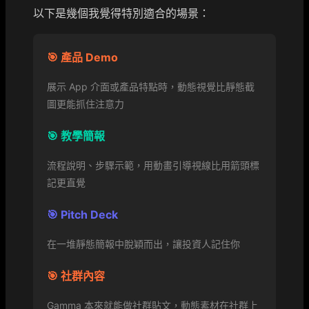
以下是幾個我覺得特別適合的場景：
🎯 產品 Demo
展示 App 介面或產品特點時，動態視覺比靜態截
圖更能抓住注意力
🎯 教學簡報
流程說明、步驟示範，用動畫引導視線比用箭頭標
記更直覺
🎯 Pitch Deck
在一堆靜態簡報中脫穎而出，讓投資人記住你
🎯 社群內容
Gamma 本來就能做社群貼文，動態素材在社群上