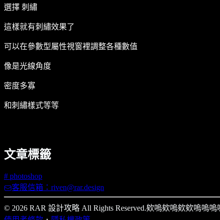
選擇 刺繡
這樣就有刺繡效果了
可以在參數型屬性視窗裡調整各種數值
像是光線角度
密度多寡
和刺繡樣式等等
文章標籤
#
photoshop
客服信箱：riven@rar.design
© 2026 RAR 設計攻略 All Rights Reserved.
欸嗚欸嗚欸欸嗚嗚嗚
使用者條款
．
隱私權政策