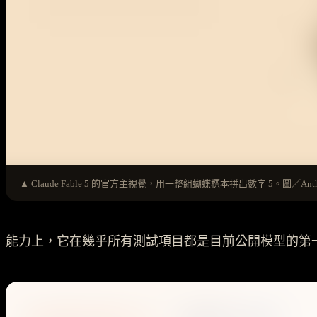
▲ Claude Fable 5 的官方主視覺，用一整組蝴蝶標本拼出數字 5。圖／Anthr
能力上，它在幾乎所有測試項目都是目前公開模型的第