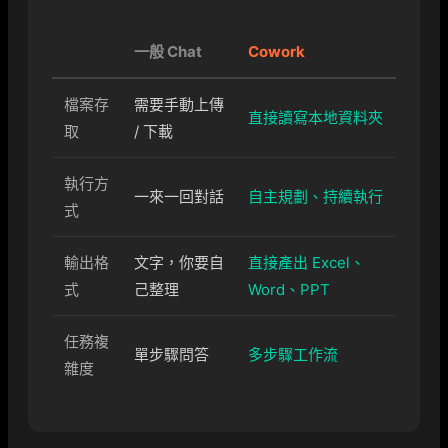
一般 Chat
Cowork
檔案存
需要手動上傳
直接讀寫本地資料夾
取
/ 下載
執行方
一來一回對話
自主規劃、持續執行
式
輸出格
文字，你要自
直接產出 Excel、
式
己整理
Word、PPT
任務複
單步驟問答
多步驟工作流
雜度