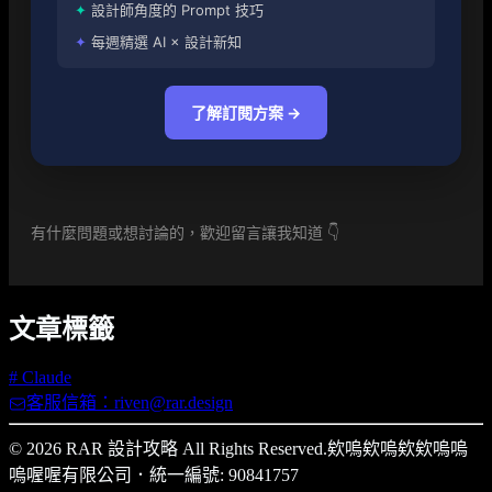
✦
設計師角度的 Prompt 技巧
✦
每週精選 AI × 設計新知
了解訂閱方案 →
有什麼問題或想討論的，歡迎留言讓我知道 👇
文章標籤
#
Claude
客服信箱：riven@rar.design
© 2026 RAR 設計攻略 All Rights Reserved.
欸嗚欸嗚欸欸嗚嗚
嗚喔喔有限公司
．
統一編號: 90841757