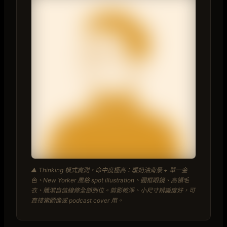
▲ Thinking 模式實測，命中度極高：暖奶油背景 + 單一金
色、New Yorker 風格 spot illustration、圓框眼鏡、高領毛
衣、簡潔自信線條全部到位。剪影乾淨、小尺寸辨識度好，可
直接當頭像或 podcast cover 用。