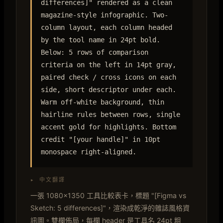
differences]" rendered as a clean
magazine-style infographic. Two-
column layout, each column headed
by the tool name in 24pt bold.
Below: 5 rows of comparison
criteria on the left in 14pt gray,
paired check / cross icons on each
side, short descriptor under each.
Warm off-white background, thin
hairline rules between rows, single
accent gold for highlights. Bottom
credit "[your handle]" in 10pt
monospace right-aligned.
▸ 中文翻譯
一張 1080×1350 工具比較表卡，標題 "[Figma vs
Sketch: 5 differences]"，渲染成乾淨的雜誌風格資
訊圖。雙欄佈局，每欄 header 是工具名 24pt 粗