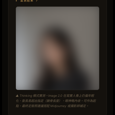
▸ 實測結果 ✓
▲ Thinking 模式實測。Image 2.0 在寫實人像上仍偏年輕
化、髮長易超出指定（鎖骨長度），眼神略內收。可作為起
點，最終定裝照建議搭配 Midjourney 或攝影師補足。