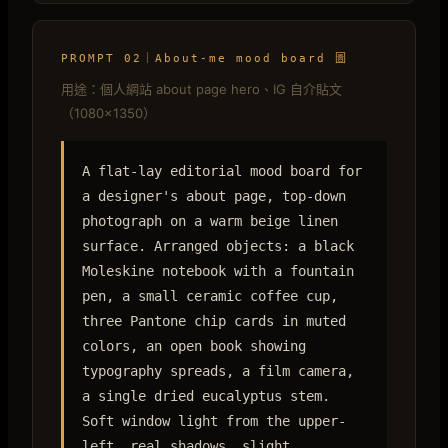
PROMPT 02｜About-me mood board 圖
用途：個人網站 about page hero、IG 自介貼文
（1080×1350）
A flat-lay editorial mood board for
a designer's about page, top-down
photograph on a warm beige linen
surface. Arranged objects: a black
Moleskine notebook with a fountain
pen, a small ceramic coffee cup,
three Pantone chip cards in muted
colors, an open book showing
typography spreads, a film camera,
a single dried eucalyptus stem.
Soft window light from the upper-
left, real shadows, slight