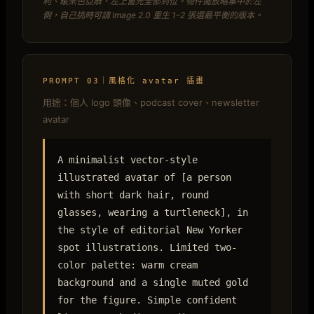
利、暖米色亞麻、左上窗光全部到位。物件擺放略集中於左
側，自己挑時可請 Image 2.0 重生 1–2 張選最平衡的版本。
PROMPT 03｜風格化 avatar 插畫
用途：個人 logo 頭像、podcast cover、newsletter
avatar
A minimalist vector-style
illustrated avatar of [a person
with short dark hair, round
glasses, wearing a turtleneck], in
the style of editorial New Yorker
spot illustrations. Limited two-
color palette: warm cream
background and a single muted gold
for the figure. Simple confident