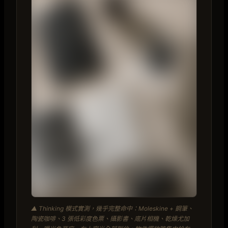
▲ Thinking 模式實測，幾乎完整命中：Moleskine + 鋼筆、
陶瓷咖啡、3 張低彩度色票、攝影書、底片相機、乾燥尤加