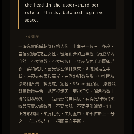
the head in the upper-third per
rule of thirds, balanced negative
space.
▸ 中文翻譯
一張寫實的編輯部風格人像，主角是一位三十多歲、
自信沉穩的東亞女性，留及鎖骨的直黑髮（頭髮整齊
自然，不要濕髮、不要飛散）。穿炭灰色羊毛圓領毛
衣。柔和的北向窗光從左側打進來，明確照亮左半
臉、左顴骨有柔和高光，右側帶細微陰影。中性暖灰
攝影棚背景。輕微底片顆粒、85mm 鏡頭感、淺景深
背景微微失焦。她直視鏡頭，眼神沉穩、嘴角微微上
揚的閉嘴微笑——是內斂的自信感。看得見細微的笑
紋與真實皮膚紋理，不要美肌、不要平滑濾鏡。1:1
正方形構圖，頭肩比例，主角置中，頭部位於上三分
之一（三分法則），構圖留白平衡。