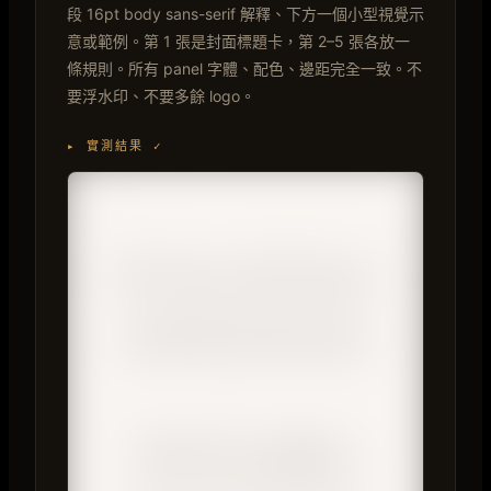
段 16pt body sans-serif 解釋、下方一個小型視覺示
意或範例。第 1 張是封面標題卡，第 2–5 張各放一
條規則。所有 panel 字體、配色、邊距完全一致。不
要浮水印、不要多餘 logo。
▸ 實測結果 ✓