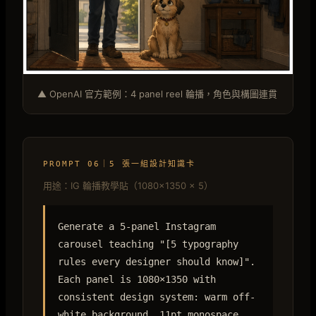
▲ OpenAI 官方範例：4 panel reel 輪播，角色與構圖連貫
PROMPT 06｜5 張一組設計知識卡
用途：IG 輪播教學貼（1080×1350 × 5）
Generate a 5-panel Instagram
carousel teaching "[5 typography
rules every designer should know]".
Each panel is 1080×1350 with
consistent design system: warm off-
white background, 11pt monospace