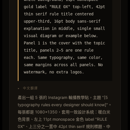
gold label "RULE 0X" top-left, 42pt
thin serif rule title centered
upper-third, 16pt body sans-serif
explanation in middle, single small
visual diagram or example below.
Panel 1 is the cover with the topic
title, panels 2–5 are one rule
each. Same typography, same color,
same margins across all panels. No
watermark, no extra logos.
▸ 中文翻譯
產出一組 5 張的 Instagram 輪播教學貼，主題 "[5
typography rules every designer should know]"。
每張都是 1080×1350，套用一致設計系統：暖白米
色背景、左上 11pt monospace 金色 label "RULE
0X"、上三分之一置中 42pt thin serif 規則標題、中